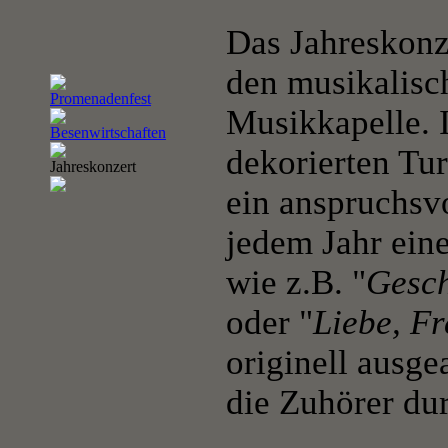
Das Jahreskonz
den musikalisc
Promenadenfest
Musikkapelle. I
Besenwirtschaften
dekorierten Tur
Jahreskonzert
ein anspruchsv
jedem Jahr ei
wie z.B. "
Gesch
oder "
Liebe, F
originell ausg
die Zuhörer du